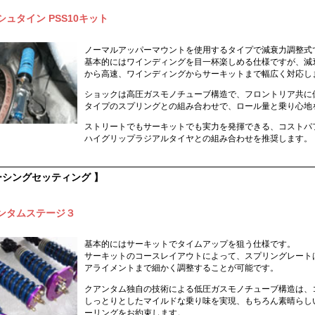
シュタイン PSS10キット
ノーマルアッパーマウントを使用するタイプで減衰力調整式
基本的にはワインディングを目一杯楽しめる仕様ですが、減
から高速、ワインディングからサーキットまで幅広く対応し
ショックは高圧ガスモノチューブ構造で、フロントリア共に
タイプのスプリングとの組み合わせで、ロール量と乗り心地
ストリートでもサーキットでも実力を発揮できる、コストパ
ハイグリップラジアルタイヤとの組み合わせを推奨します。
ーシングセッティング 】
ンタムステージ３
基本的にはサーキットでタイムアップを狙う仕様です。
サーキットのコースレイアウトによって、スプリングレート
アライメントまで細かく調整することが可能です。
クアンタム独自の技術による低圧ガスモノチューブ構造は、
しっとりとしたマイルドな乗り味を実現、もちろん素晴らし
ーリングをお約束します。