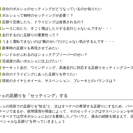
自分のポルシェのセッティングがどうなっているのか知りたい
ポルシェって独特のセッティングが必要！？
足廻り交換したら、ドライビングは改善されるの？
レースに出たり、すごく飛ばしたりする走行じゃないんですが・・・
走行するのに足廻りの重要性って？
うまく運転できないのは”腕のせい”だけじゃない気がするんです・・・
新車時の足廻りを再現させてみたい
ハンドルがぶれるのはショックアブソーバーのせい？
完成度の高いポルシェに仕上げたい！
サーキット走行、ワインディング、高速走行に対応する足廻りセッティングコー
自分のドライビングにあった足廻りを作りたい
現状のタイヤとホイール、サスペンション、ブレーキとのバランスは？
シェの足廻りを「セッティング」する
シェの現状での足廻りを"知る"と、次はオーナーの希望する足廻りにするため、パ
テージで走るか、使用環境や用途によって、そのセッティングはサスペンションを
ータースでは空冷ポルシェにおける蓄積したノウハウと、過去の経験を踏まえて、
スペシャルな足廻り”を作っていきましょう