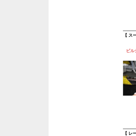
【 ス
ビル
【 レ