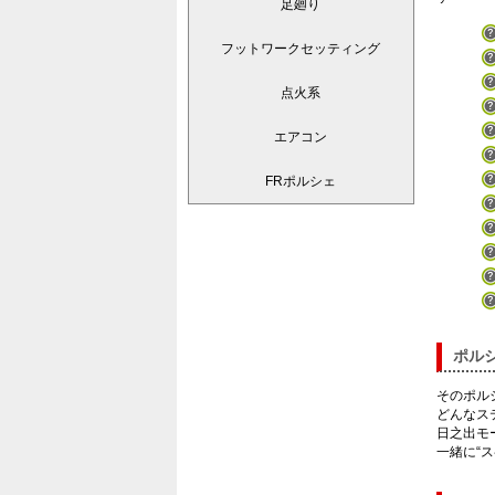
足廻り
フットワークセッティング
点火系
エアコン
FRポルシェ
ポル
そのポル
どんなス
日之出モ
一緒に“