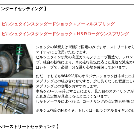
タンダードセッティング 】
 ビルシュタインスタンダードショック＋ノーマルスプリング
 ビルシュタインスタンダードショック＋H＆Rローダウンスプリング
ショックの減衰力は1種類で固定のみですが、ストリートか
マイティにご使用いただけます。
ビルシュタイン伝統の高圧ガスモノチューブ構造で、フロン
プ、独自の技術により、車の走行状況に応じた最適な減衰力
はシャープで、必要十分な乗り心地を確保しております。
ただ、そもそも964/993系のオリジナルショックは非常に
スプリングとの組み合わせですと、少し良くなった程度にし
スプリングとの併用をおすすめします。
車高を20～30㎜落とすことにより、見た目のスタイリング
た直進安定性が見違えるほどによくなります。
しかもノーマルに比べれば、コーナリングの安定性も格段に
ポルシェ指定のNタイヤ、もしくは一般ラジアルタイヤとの
ーパーストリートセッティング 】