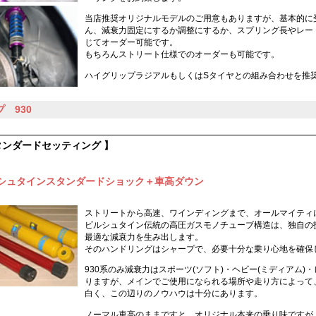
当店推奨オリジナルモデルのご用意もありますが、基本的に
ん、減衰力固定にするか調整にするか、スプリング長やレー
じてオーダー可能です。
もちろんストリート仕様でのオーダーも可能です。
ハイグリップラジアルもしくはSタイヤとの組み合わせを推
 930
タンダードセッティング 】
シュタインスタンダードショック＋車高ダウン
ストリートから高速、ワインディングまで、オールマイティ
ビルシュタイン伝統の高圧ガスモノチューブ構造は、独自の
最適な減衰力を生み出します。
そのハンドリングはシャープで、必要十分な乗り心地を確保
930系のみ減衰力はスポーツ(ソフト)・ヘビー(ミディアム)
りますが、メインでご使用になられる場所や走り方によって
白く、この辺りのノウハウは十分にあります。
ノーマル車高のままですと、オリジナル本来の乗り味ですが