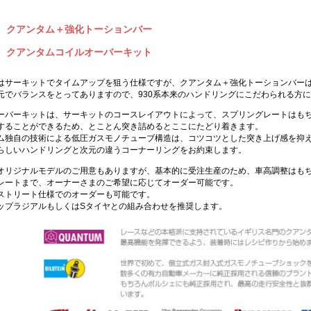
 クアンタム＋強化トーションバー
 クアンタムコイルオーバーキット
はサーキットでタイムアップを狙う仕様ですが、クアンタム＋強化トーションバーは
元でバランスをとってありますので、930系本来のハンドリングにこだわられる方
ーバーキットは、サーキットのコースレイアウトによって、スプリングレートはも
することができるため、とことん突き詰めるとここにたどり着きます。
ム独自の技術による低圧ガスモノチューブ構造は、コツコツとした突き上げ感を抑
らしいハンドリングと次元の違うコーナーリングをお約束します。
オリジナルモデルのご用意もありますが、基本的に受注生産のため、車高調整はも
レートまで、オーナーさまのご希望に応じてオーダー可能です。
ストリート仕様でのオーダーも可能です。
ップラジアルもしくはSタイヤとの組み合わせを推奨します。