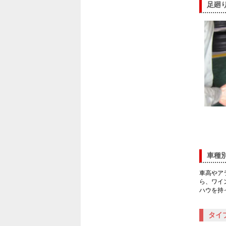
足廻
車種
車高やア
ら、ワイ
ハウを持
タイプ