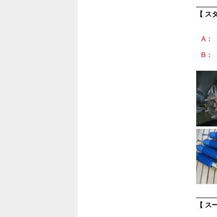
【 ス
A：
B：
【 ス