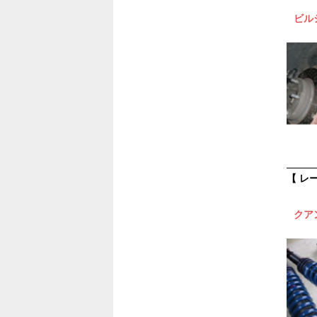
ビル
【 レ
クア