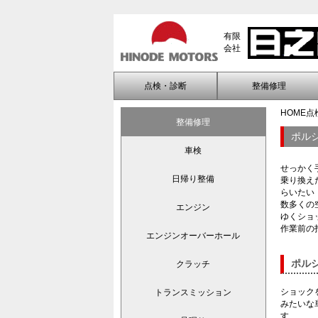
有限
会社
点検・診断
整備修理
HOME
点
整備修理
ポル
車検
せっかく
日帰り整備
乗り換え
らいたい
数多くの
エンジン
ゆくショ
作業前の
エンジンオーバーホール
ポル
クラッチ
ショック
トランスミッション
みたいな
す