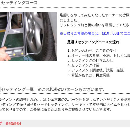
りセッティングコース
足廻りをやってみたくなったオーナーの皆様
にしました！
リフレッシュ前と後の違いを堪能してくださ
※日帰りご希望の場合は、朝10：00までに
足廻りセッティングコースの流れ
お問い合わせ、ご予約の受付
オーナー様の希望、不満、もしくは
セッティングの打ち合わせ
セッティング作業
アライメント調整後、試乗、確認
希望があれば、再度調整
別セッティング一覧 ※これ以外のパターンもございます。
ライメントの調整も含め、ポルシェ本来のスポーツ性を楽しんでいただくことを基
ンディングで振り回せるハードセッティング、サーキットで本格的にタイムを狙う
っておりますので、ご要望に応じた足廻りをご提案させていただきます。
 993/964