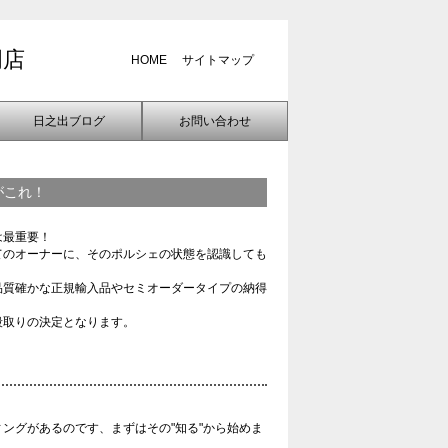
門店
HOME
サイトマップ
日之出ブログ
お問い合わせ
がこれ！
は最重要！
てのオーナーに、そのポルシェの状態を認識しても
品質確かな正規輸入品やセミオーダータイプの納得
段取りの決定となります。
ングがあるのです、まずはその"知る"から始めま