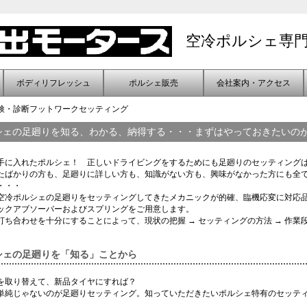
空冷ポルシェ専
ボディリフレッシュ
ポルシェ販売
会社案内・アクセス
検・診断
フットワークセッティング
シェの足廻りを知る、わかる、納得する・・・まずはやっておきたいの
手に入れたポルシェ！ 正しいドライビングをするためにも足廻りのセッティング
たばかりの方も、足廻りに詳しい方も、知識がない方も、興味がなかった方にも全
・・・
空冷ポルシェの足廻りをセッティングしてきたメカニックが的確、臨機応変に対応
ックアブソーバーおよびスプリングをご用意します。
打ち合わせを十分にすることによって、現状の把握 → セッティングの方法 → 作業
シェの足廻りを「知る」ことから
を取り替えて、新品タイヤにすれば？
単純じゃないのが足廻りセッティング。知っていただきたいポルシェ特有のセッティ