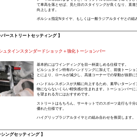
て車高を落とせば、見た目のスタイリングが良くなり、直進
向上します。
ポルシェ指定Nタイヤ、もしくは一般ラジアルタイヤとの組
ーパーストリートセッティング 】
シュタインスタンダードショック＋強化トーションバー
基本的にはワインディングを目一杯楽しめる仕様です。
ビルシュタイン特有のハンドリングに加えて、前後トーション
とにより、ロールが減少し、高速コーナーでの挙動が抜群に
ハンドルレスポンスが大幅に向上するため、素早いターンイ
物にならないくらい軽快感が生まれます。トーションバーにこ
を望まれる方にはおすすめです。
ストリートはもちろん、サーキットでのスポーツ走行も十分
優れた仕様です。
ハイグリップラジアルタイヤとの組み合わせを推奨します。
ーシングセッティング 】