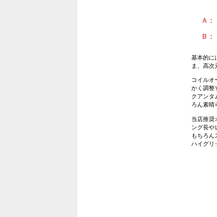
Ａ：
Ｂ：
基本的に
ま、高次
コイルオ
かく調整
クアンタ
ろん素晴
当店推奨
ング長や
もちろん
ハイグリ